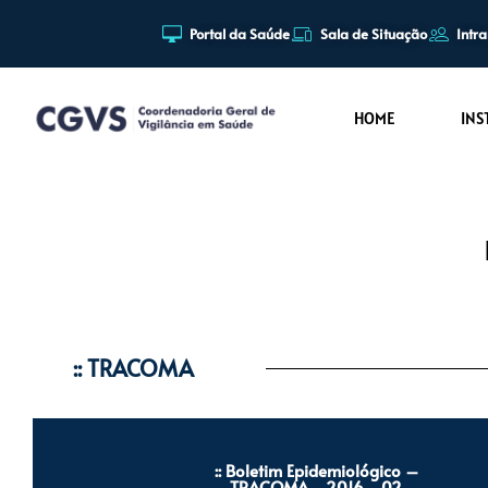
Portal da Saúde
Sala de Situação
Intr
Pular
para
HOME
INS
o
conteúdo
:: TRACOMA
:: Boletim Epidemiológico –
TRACOMA - 2016 - 02