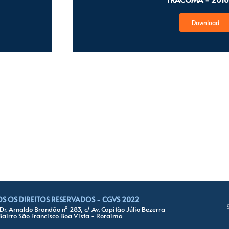
Download
S OS DIREITOS RESERVADOS - CGVS 2022
Dr. Arnaldo Brandão nº 283, c/ Av. Capitão Júlio Bezerra
Bairro São Francisco Boa Vista - Roraima