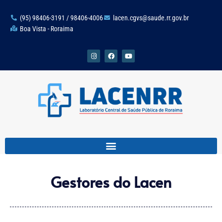
(95) 98406-3191 / 98406-4006
lacen.cgvs@saude.rr.gov.br
Boa Vista - Roraima
Gestores do Lacen