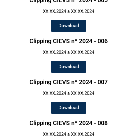
XX.XX.2024 a XX.XX.2024
Download
Clipping CIEVS nº 2024 - 006
XX.XX.2024 a XX.XX.2024
Download
Clipping CIEVS nº 2024 - 007
XX.XX.2024 a XX.XX.2024
Download
Clipping CIEVS nº 2024 - 008
XX.XX.2024 a XX.XX.2024