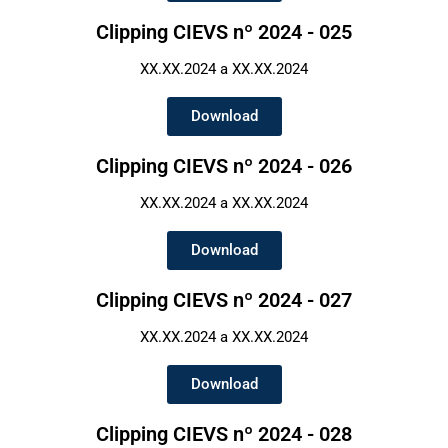
Clipping CIEVS nº 2024 - 025
XX.XX.2024 a XX.XX.2024
Download
Clipping CIEVS nº 2024 - 026
XX.XX.2024 a XX.XX.2024
Download
Clipping CIEVS nº 2024 - 027
XX.XX.2024 a XX.XX.2024
Download
Clipping CIEVS nº 2024 - 028