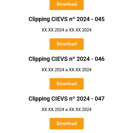
Download
Clipping CIEVS nº 2024 - 045
XX.XX.2024 a XX.XX.2024
Download
Clipping CIEVS nº 2024 - 046
XX.XX.2024 a XX.XX.2024
Download
Clipping CIEVS nº 2024 - 047
XX.XX.2024 a XX.XX.2024
Download