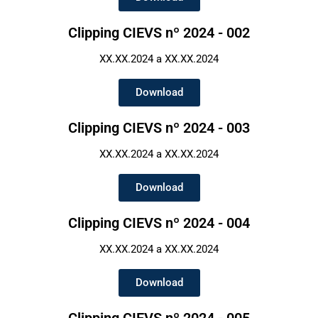
Clipping CIEVS nº 2024 - 002
XX.XX.2024 a XX.XX.2024
Download
Clipping CIEVS nº 2024 - 003
XX.XX.2024 a XX.XX.2024
Download
Clipping CIEVS nº 2024 - 004
XX.XX.2024 a XX.XX.2024
Download
Clipping CIEVS nº 2024 - 005