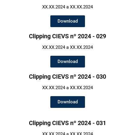
XX.XX.2024 a XX.XX.2024
Download
Clipping CIEVS nº 2024 - 029
XX.XX.2024 a XX.XX.2024
Download
Clipping CIEVS nº 2024 - 030
XX.XX.2024 a XX.XX.2024
Download
Clipping CIEVS nº 2024 - 031
XX.XX.2024 a XX.XX.2024