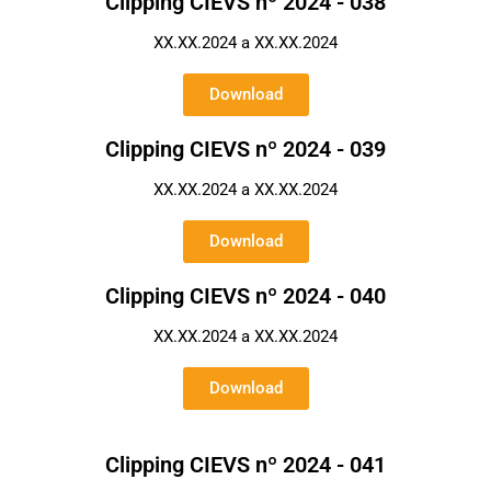
Clipping CIEVS nº 2024 - 038
XX.XX.2024 a XX.XX.2024
Download
Clipping CIEVS nº 2024 - 039
XX.XX.2024 a XX.XX.2024
Download
Clipping CIEVS nº 2024 - 040
XX.XX.2024 a XX.XX.2024
Download
Clipping CIEVS nº 2024 - 041