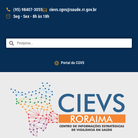
(95) 98407-3055
cievs.cgvs@saude.rr.gov.br
Seg - Sex - 8h às 18h
Portal da CGVS