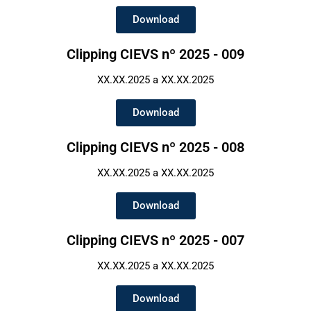
Download
Clipping CIEVS nº 2025 - 009
XX.XX.2025 a XX.XX.2025
Download
Clipping CIEVS nº 2025 - 008
XX.XX.2025 a XX.XX.2025
Download
Clipping CIEVS nº 2025 - 007
XX.XX.2025 a XX.XX.2025
Download