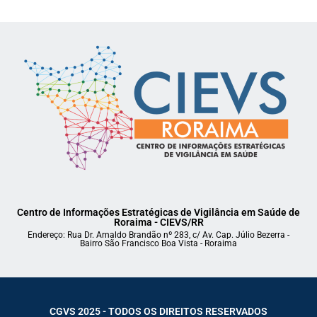
Centro de Informações Estratégicas de Vigilância em Saúde de
Roraima - CIEVS/RR
Endereço: Rua Dr. Arnaldo Brandão nº 283, c/ Av. Cap. Júlio Bezerra -
Bairro São Francisco Boa Vista - Roraima
CGVS 2025 - TODOS OS DIREITOS RESERVADOS