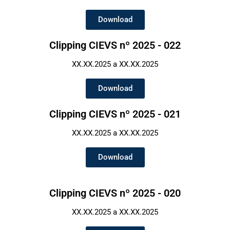
Download
Clipping CIEVS nº 2025 - 022
XX.XX.2025 a XX.XX.2025
Download
Clipping CIEVS nº 2025 - 021
XX.XX.2025 a XX.XX.2025
Download
Clipping CIEVS nº 2025 - 020
XX.XX.2025 a XX.XX.2025