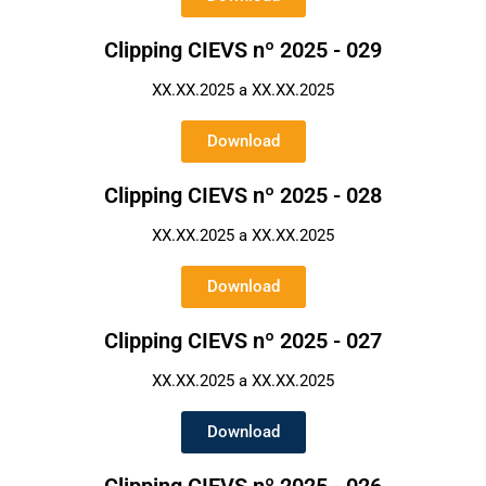
Clipping CIEVS nº 2025 - 029
XX.XX.2025 a XX.XX.2025
Download
Clipping CIEVS nº 2025 - 028
XX.XX.2025 a XX.XX.2025
Download
Clipping CIEVS nº 2025 - 027
XX.XX.2025 a XX.XX.2025
Download
Clipping CIEVS nº 2025 - 026