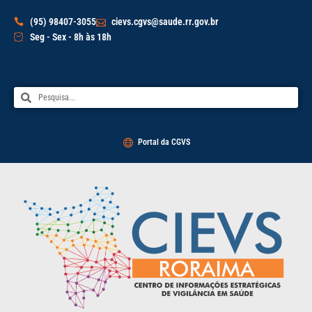
(95) 98407-3055
cievs.cgvs@saude.rr.gov.br
Seg - Sex - 8h às 18h
Portal da CGVS