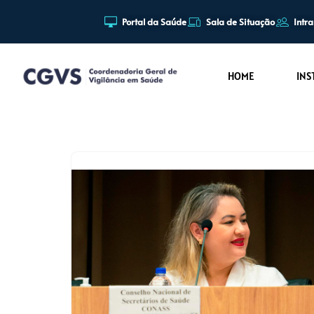
Portal da Saúde
Sala de Situação
Intr
Pular
para
HOME
INS
o
conteúdo