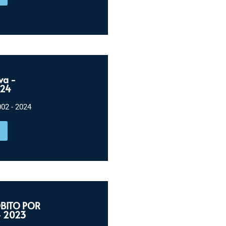
va -
024
2 - 2024
ÓBITO POR
- 2023