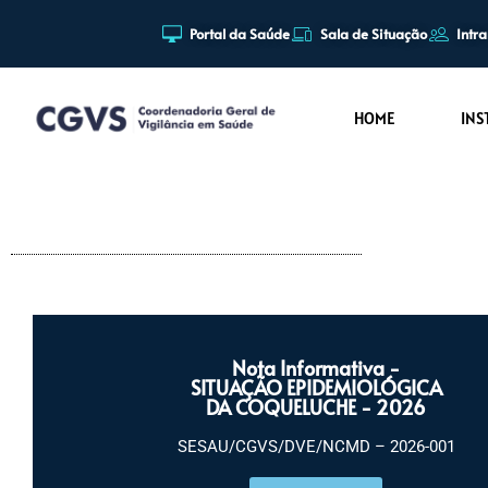
Portal da Saúde
Sala de Situação
Intr
Pular
para
HOME
INS
o
conteúdo
Nota Informativa -
SITUAÇÃO EPIDEMIOLÓGICA
DA COQUELUCHE - 2026
SESAU/CGVS/DVE/NCMD – 2026-001