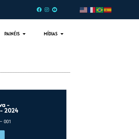
PAINÉIS
MÍDIAS
va -
- 2024
– 001