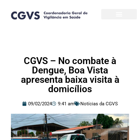
Pular
para
o
conteúdo
CGVS – No combate à
Dengue, Boa Vista
apresenta baixa visita à
domicílios
09/02/2024
9:41 am
Notícias da CGVS