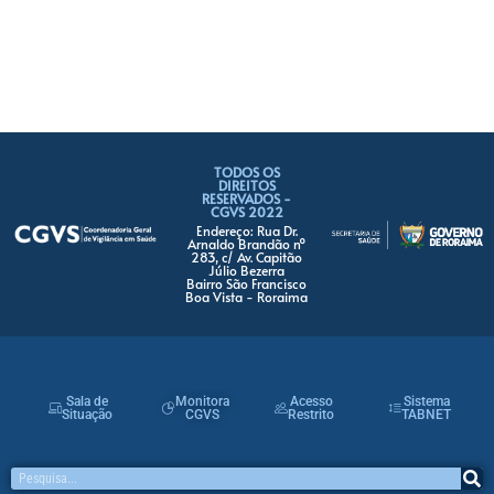
TODOS OS
DIREITOS
RESERVADOS -
CGVS 2022
Endereço: Rua Dr.
Arnaldo Brandão nº
283, c/ Av. Capitão
Júlio Bezerra
Bairro São Francisco
Boa Vista - Roraima
Sala de
Monitora
Acesso
Sistema
Situação
CGVS
Restrito
TABNET