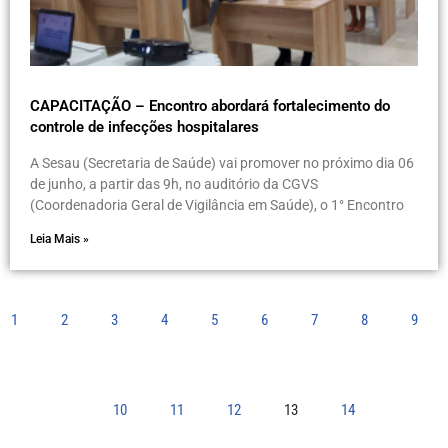
CAPACITAÇÃO – Encontro abordará fortalecimento do
controle de infecções hospitalares
A Sesau (Secretaria de Saúde) vai promover no próximo dia 06
de junho, a partir das 9h, no auditório da CGVS
(Coordenadoria Geral de Vigilância em Saúde), o 1° Encontro
Leia Mais »
1
2
3
4
5
6
7
8
9
10
11
12
13
14